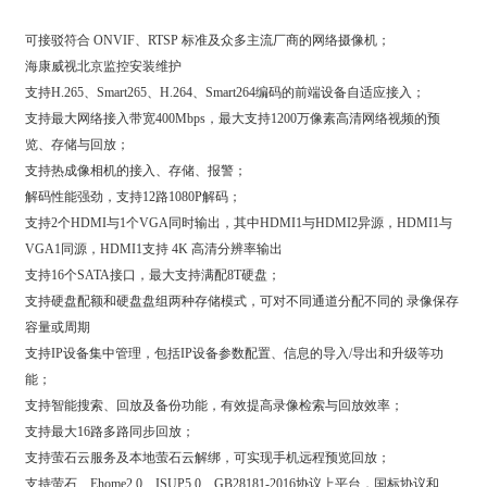
可接驳符合 ONVIF、RTSP 标准及众多主流厂商的网络摄像机；
海康威视北京监控安装维护
支持H.265、Smart265、H.264、Smart264编码的前端设备自适应接入；
支持最大网络接入带宽400Mbps，最大支持1200万像素高清网络视频的预
览、存储与回放；
支持热成像相机的接入、存储、报警；
解码性能强劲，支持12路1080P解码；
支持2个HDMI与1个VGA同时输出，其中HDMI1与HDMI2异源，HDMI1与
VGA1同源，HDMI1支持 4K 高清分辨率输出
支持16个SATA接口，最大支持满配8T硬盘；
支持硬盘配额和硬盘盘组两种存储模式，可对不同通道分配不同的 录像保存
容量或周期
支持IP设备集中管理，包括IP设备参数配置、信息的导入/导出和升级等功
能；
支持智能搜索、回放及备份功能，有效提高录像检索与回放效率；
支持最大16路多路同步回放；
支持萤石云服务及本地萤石云解绑，可实现手机远程预览回放；
支持萤石、Ehome2.0、ISUP5.0、GB28181-2016协议上平台，国标协议和