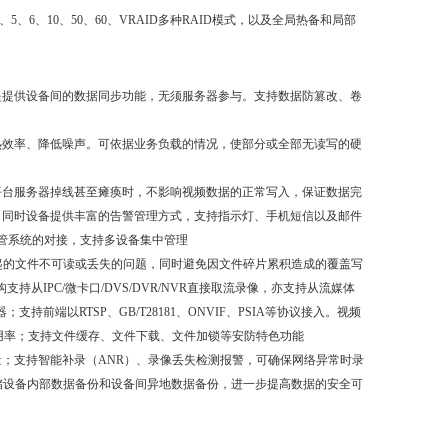
5、6、10、50、60、VRAID多种RAID模式，以及全局热备和局部
提提供设备间的数据同步功能，无须服务器参与。支持数据防篡改、卷
散热效率、降低噪声。可依据业务负载的情况，使部分或全部无读写的硬
平台服务器掉线甚至瘫痪时，不影响视频数据的正常写入，保证数据完
；同时设备提供丰富的告警管理方式，支持指示灯、手机短信以及邮件
网管系统的对接，支持多设备集中管理
引起的文件不可读或丢失的问题，同时避免因文件碎片累积造成的覆盖写
IPC/微卡口/DVS/DVR/NVR直接取流录像，亦支持从流媒体
以RTSP、GB/T28181、ONVIF、PSIA等协议接入。视频
用率；支持文件缓存、文件下载、文件加锁等安防特色功能
量；支持智能补录（ANR）、录像丢失检测报警，可确保网络异常时录
储设备内部数据备份和设备间异地数据备份，进一步提高数据的安全可