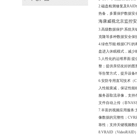
2.磁盘检测修复及RAI
热备，多重保护数据安全
海康威视北京监控安
3.高级数据保护:系
克隆等多种数据安全保
4.绿色节能:根据C
盘进入休眠模式，减少
5.人性化的运维界面
整；提供亲切友好的图
等告警方式，提升设备
6.安防专用直写技术
入性能衰减，保证性能稳
服务器取流录像，支持存
文件自动上传（非NA
7.丰富的视频应用服
像数据的完整性；CV
靠性；支持关键视频数
8.VRAID（Video