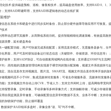
D优化技术:提供磁盘预检、巡检、修复检技术，提高磁盘使用效率。支持RAID 0、1、3、
；支持RAID即建即用，支持RAID和逻辑卷的动态在线扩展
装维护
统关键信息在系统卡和硬盘中进行同步实时备份，防止部分硬件故障导致应用不可恢复。
护技术
PU的利用率动态调节其频率，从而降低系统功耗。提供智能精细化调速策略，有效提高
能源浪费，延长硬盘寿命
:提供一键配置功能，用户可快速完成系统配置；采用流直存模式，无需服务器参与，当
形化界面，用户可及时获知设备运行状态信息（关键部件、存储资源、环控信息等）
维护效率；支持SADP协议，可自动搜索局域网内在线存储；支持通过SNMP与主流
（CVR）:高性能的流数据管理结构实现基于裸空间的预分配策略，规避文件系统损坏
定。混合流直存支持视频流、图片流、SMART流、视频文件混合直存简单开放的架构支持从
储视频码流不小于6M，集成流媒体转发服务；可省去存储服务器、流媒体转发服务器；支持前端
S功能）支持视频文件自动上传CVR，节省人力；支持文件闲时上传，提高网络带宽利
务:支持报警录像、定时录像、手动录像等多种录像方式；支持抽帧存储，可减少存储容
R应用自我监测及异常修复，可确保配置信息异常时数据不丢失、业务不中断；支持存
据的加锁保护功能，防止循环覆盖
RAID）数据保护:RAID组坏多盘时，录像业务“读、写”均不中断。